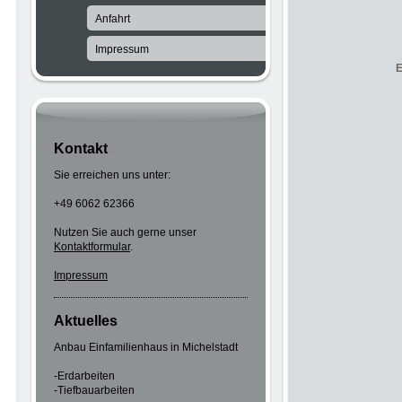
Anfahrt
Impressum
E
Kontakt
Sie erreichen uns unter:
+49 6062 62366
Nutzen Sie auch gerne unser
Kontaktformular
.
Impressum
Aktuelles
Anbau Einfamilienhaus in Michelstadt
-Erdarbeiten
-Tiefbauarbeiten