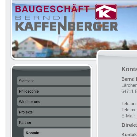
Kont
Bernd 
Startseite
Lärche
64711 
Philosophie
Wir über uns
Telefon
Telefax
Projekte
E-Mail:
Partner
Direk
Kontakt
Kontak