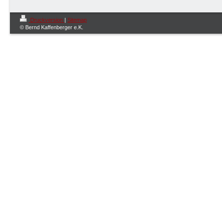
Druckversion
|
Sitemap
© Bernd Kaffenberger e.K.