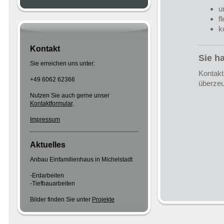
u
f
k
Kontakt
Sie h
Sie erreichen uns unter:
Kontakt
+49 6062 62366
überzeu
Nutzen Sie auch gerne unser
Kontaktformular
.
Impressum
Aktuelles
Anbau Einfamilienhaus in Michelstadt
-Erdarbeiten
-Tiefbauarbeiten
Bilder finden Sie unter
Projekte