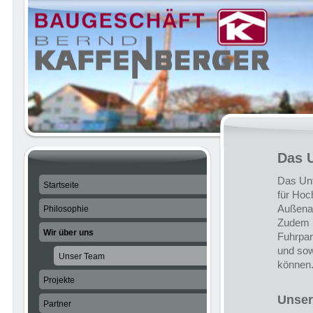
Das 
Das Unt
Startseite
für Hoc
Außenan
Philosophie
Zudem h
Wir über uns
Fuhrpar
und sow
Unser Team
können
Projekte
Unser
Partner